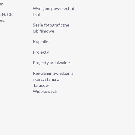
ar
Wynajem powierzchni
. H. Ch.
i sal
ena
Sesje fotograficzne
lub filmowe
Kup bilet
Projekty
Projekty archiwalne
Regulamin zwiedzania
i korzystania z
Tarasów
Widokowych