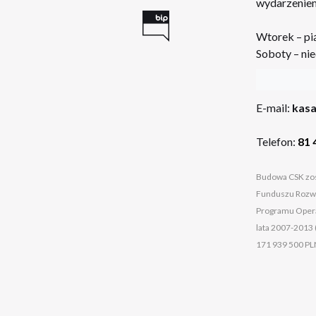
wydarzeniem
Wtorek – pi
Soboty – nie
:
E-mail:
kasa
Telefon:
81 
Budowa CSK zos
Funduszu Rozwo
Programu Opera
lata 2007-2013 
171 939 500 PL