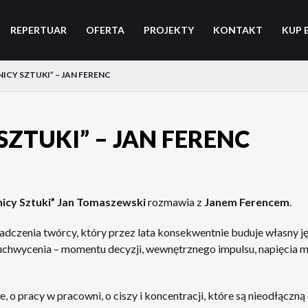
REPERTUAR
OFERTA
PROJEKTY
KONTAKT
KUP 
ICY SZTUKI” – JAN FERENC
SZTUKI” – JAN FERENC
icy Sztuki” Jan Tomaszewski
rozmawia z
Janem Ferencem
.
adczenia twórcy, który przez lata konsekwentnie buduje własny 
o uchwycenia – momentu decyzji, wewnętrznego impulsu, napięcia m
, o pracy w pracowni, o ciszy i koncentracji, które są nieodłączn