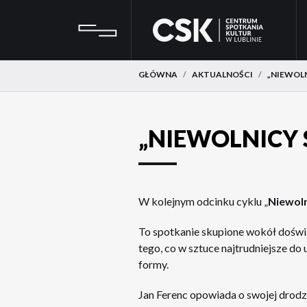
Przejdź
Przejdź
CSK
do
do
menu
treści
GŁÓWNA
AKTUALNOŚCI
„NIEWOLN
„NIEWOLNICY 
W kolejnym odcinku cyklu „
Niewoln
To spotkanie skupione wokół doświ
tego, co w sztuce najtrudniejsze d
formy.
Jan Ferenc opowiada o swojej drodze