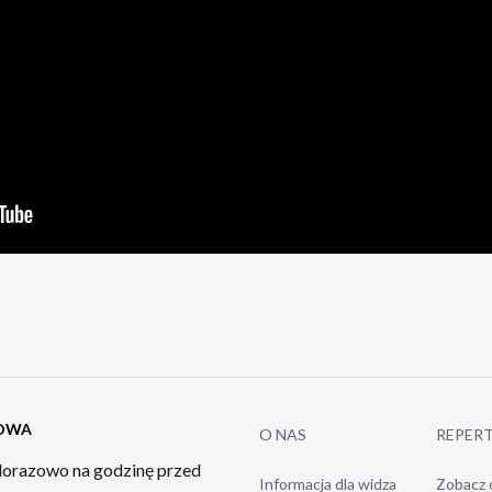
TOWA
O NAS
REPER
orazowo na godzinę przed
Informacja dla widza
Zobacz 