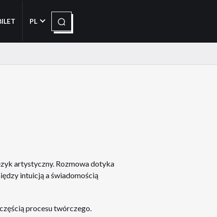
Szukaj
BILET
PL
język artystyczny. Rozmowa dotyka
iędzy intuicją a świadomością
ą częścią procesu twórczego.