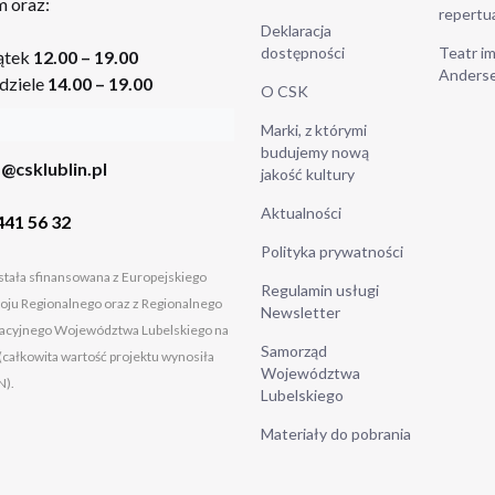
 oraz:
repertu
Deklaracja
dostępności
Teatr im
ątek
12.00 – 19.00
Anders
dziele
14.00 – 19.00
O CSK
Marki, z którymi
budujemy nową
@csklublin.pl
jakość kultury
Aktualności
441 56 32
Polityka prywatności
tała sfinansowana z Europejskiego
Regulamin usługi
ju Regionalnego oraz z Regionalnego
Newsletter
cyjnego Województwa Lubelskiego na
Samorząd
(całkowita wartość projektu wynosiła
Województwa
N).
Lubelskiego
Materiały do pobrania