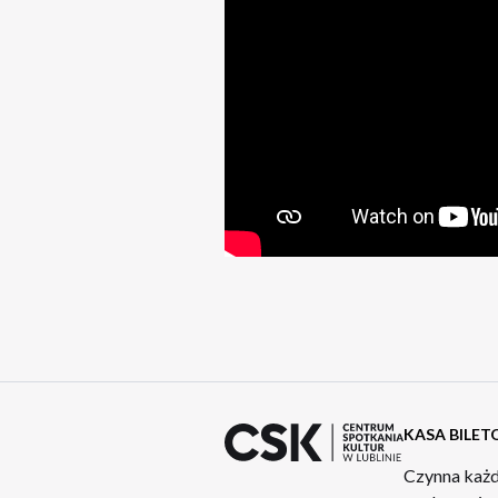
KASA BILE
Czynna każd