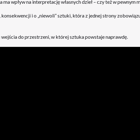
sta ma wpływ na interpretację własnych dzieł – czy też w pewnym
konsekwencji i o „niewoli” sztuki, która z jednej strony zobowiązuj
 wejścia do przestrzeni, w której sztuka powstaje naprawdę.