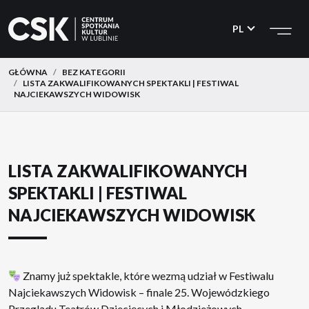
CSK
Przejdź
Przejdź
do
do
PL
menu
treści
GŁÓWNA
BEZ KATEGORII
LISTA ZAKWALIFIKOWANYCH SPEKTAKLI | FESTIWAL
NAJCIEKAWSZYCH WIDOWISK
LISTA ZAKWALIFIKOWANYCH
SPEKTAKLI | FESTIWAL
NAJCIEKAWSZYCH WIDOWISK
Znamy już spektakle, które wezmą udział w Festiwalu
Najciekawszych Widowisk – finale 25. Wojewódzkiego
Przeglądu Teatrów Dziecięcych i Młodzieżowych