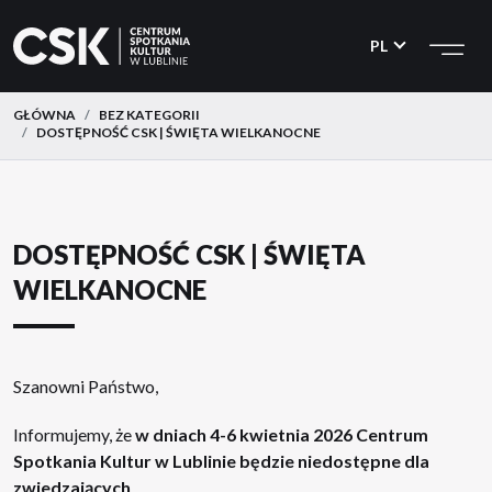
CSK
Przejdź
Przejdź
do
do
PL
menu
treści
GŁÓWNA
BEZ KATEGORII
DOSTĘPNOŚĆ CSK | ŚWIĘTA WIELKANOCNE
DOSTĘPNOŚĆ CSK | ŚWIĘTA
WIELKANOCNE
Szanowni Państwo,
Informujemy, że
w dniach 4-6 kwietnia 2026 Centrum
Spotkania Kultur w Lublinie będzie niedostępne dla
zwiedzających
.