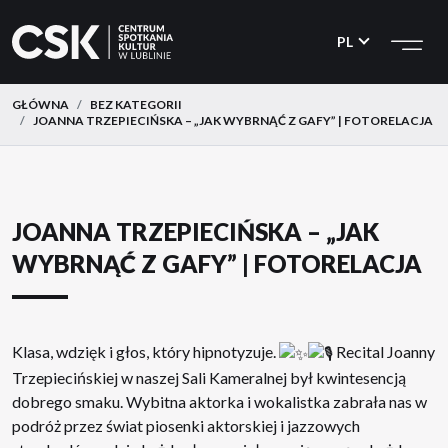
CSK
Przejdź
Przejdź
do
do
PL
menu
treści
GŁÓWNA
BEZ KATEGORII
JOANNA TRZEPIECIŃSKA – „JAK WYBRNĄĆ Z GAFY” | FOTORELACJA
JOANNA TRZEPIECIŃSKA – „JAK
WYBRNĄĆ Z GAFY” | FOTORELACJA
Klasa, wdzięk i głos, który hipnotyzuje.
Recital Joanny
Trzepiecińskiej w naszej Sali Kameralnej był kwintesencją
dobrego smaku. Wybitna aktorka i wokalistka zabrała nas w
podróż przez świat piosenki aktorskiej i jazzowych