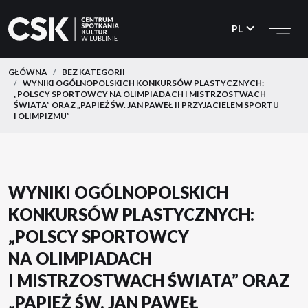
CSK
Przejdź
Przejdź
do
do
PL
menu
treści
GŁÓWNA
BEZ KATEGORII
WYNIKI OGÓLNOPOLSKICH KONKURSÓW PLASTYCZNYCH:
„POLSCY SPORTOWCY NA OLIMPIADACH I MISTRZOSTWACH
ŚWIATA” ORAZ „PAPIEŻ ŚW. JAN PAWEŁ II PRZYJACIELEM SPORTU
I OLIMPIZMU”
WYNIKI OGÓLNOPOLSKICH
KONKURSÓW PLASTYCZNYCH:
„POLSCY SPORTOWCY
NA OLIMPIADACH
I MISTRZOSTWACH ŚWIATA” ORAZ
„PAPIEŻ ŚW. JAN PAWEŁ