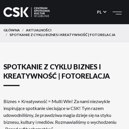
CSK
Przejdź
Przejdź
do
do
PL
menu
treści
GŁÓWNA
AKTUALNOŚCI
SPOTKANIE Z CYKLU BIZNES I KREATYWNOŚĆ | FOTORELACJA
SPOTKANIE Z CYKLU BIZNES I
KREATYWNOŚĆ | FOTORELACJA
Biznes + Kreatywność = Multi Win! Za nami niezwykle
inspirujące spotkanie sieciujące w CSK! Tym razem
udowodniliśmy, że prawdziwa magia dzieje się na styku
biznesu, kultury i mediów. Rozmawialiśmy o wychodzeniu
„Ponad sufit schematów”.