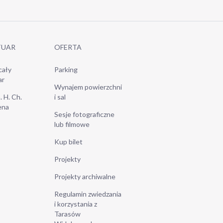
TUAR
OFERTA
cały
Parking
ar
Wynajem powierzchni
. H. Ch.
i sal
ena
Sesje fotograficzne
lub filmowe
Kup bilet
Projekty
Projekty archiwalne
Regulamin zwiedzania
i korzystania z
Tarasów