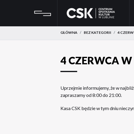
Przejdź
Przejdź
CSK
do
do
menu
treści
GŁÓWNA
BEZ KATEGORII
4 CZERW
4 CZERWCA W
Uprzejmie informujemy, że w najbli
zapraszamy od 8:00 do 21:00.
Kasa CSK będzie w tym dniu nieczy