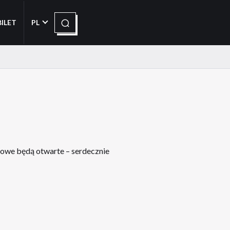
Szukaj
BILET
PL
kowe będą otwarte – serdecznie