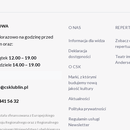
TOWA
O NAS
REPER
orazowo na godzinę przed
Informacja dla widza
Zobacz 
 oraz:
repertu
Deklaracja
dostępności
Teatr im
ątek
12.00 – 19.00
Anders
dziele
14.00 – 19.00
O CSK
Marki, z którymi
budujemy nową
@csklublin.pl
jakość kultury
Aktualności
441 56 32
Polityka prywatności
tała sfinansowana z Europejskiego
Regulamin usługi
ju Regionalnego oraz z Regionalnego
Newsletter
cyjnego Województwa Lubelskiego na