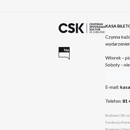
KASA BILE
Czynna każd
wydarzeniem
Wtorek – pi
Soboty – nie
:
E-mail:
kasa
Telefon:
81 
Budowa CSK zos
Funduszu Rozwo
Programu Opera