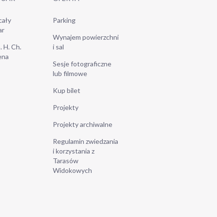
cały
Parking
ar
Wynajem powierzchni
. H. Ch.
i sal
ena
Sesje fotograficzne
lub filmowe
Kup bilet
Projekty
Projekty archiwalne
Regulamin zwiedzania
i korzystania z
Tarasów
Widokowych