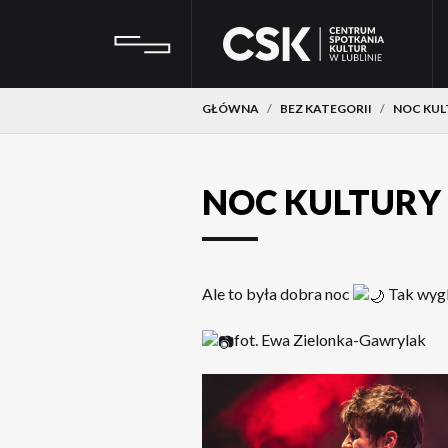
Przejdź
Przejdź
CSK
do
do
menu
treści
GŁÓWNA
BEZ KATEGORII
NOC KUL
NOC KULTURY 
Ale to była dobra noc
Tak wygl
fot. Ewa Zielonka-Gawrylak