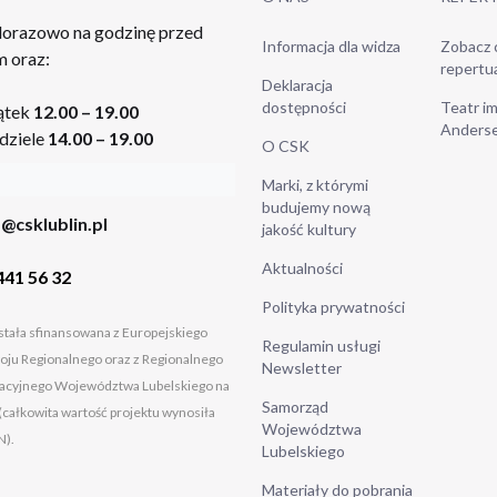
orazowo na godzinę przed
Informacja dla widza
Zobacz 
 oraz:
repertu
Deklaracja
dostępności
Teatr im
ątek
12.00 – 19.00
Anders
dziele
14.00 – 19.00
O CSK
Marki, z którymi
budujemy nową
@csklublin.pl
jakość kultury
Aktualności
441 56 32
Polityka prywatności
tała sfinansowana z Europejskiego
Regulamin usługi
ju Regionalnego oraz z Regionalnego
Newsletter
cyjnego Województwa Lubelskiego na
Samorząd
(całkowita wartość projektu wynosiła
Województwa
N).
Lubelskiego
Materiały do pobrania