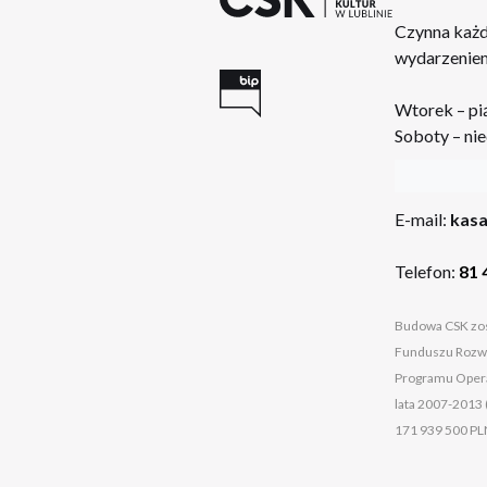
Czynna każd
wydarzeniem
Wtorek – pi
Soboty – nie
:
E-mail:
kasa
Telefon:
81 
Budowa CSK zos
Funduszu Rozwo
Programu Opera
lata 2007-2013 
171 939 500 PL