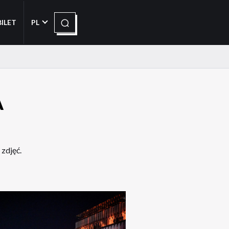
Szukaj
BILET
PL
A
zdjęć.