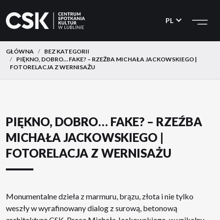
CSK
Przejdź
Przejdź
do
do
PL
menu
treści
GŁÓWNA
BEZ KATEGORII
PIĘKNO, DOBRO… FAKE? – RZEŹBA MICHAŁA JACKOWSKIEGO |
FOTORELACJA Z WERNISAŻU
PIĘKNO, DOBRO… FAKE? – RZEŹBA
MICHAŁA JACKOWSKIEGO |
FOTORELACJA Z WERNISAŻU
Monumentalne dzieła z marmuru, brązu, złota i nie tylko
weszły w wyrafinowany dialog z surową, betonową
architekturą CSK. Prace
Michała Jackowskiego
, w unikalny