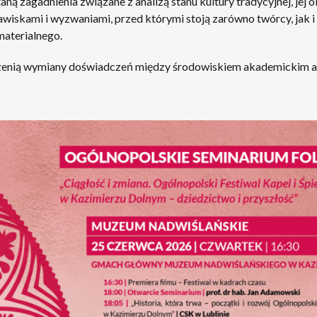
ną zagadnienia związane z analizą stanu kultury tradycyjnej, jej 
awiskami i wyzwaniami, przed którymi stoją zarówno twórcy, jak i 
aterialnego.
rzenią wymiany doświadczeń między środowiskiem akademickim a