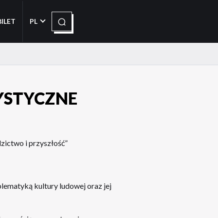
Szukaj
BILET
PL
YSTYCZNE
zictwo i przyszłość”
ematyką kultury ludowej oraz jej