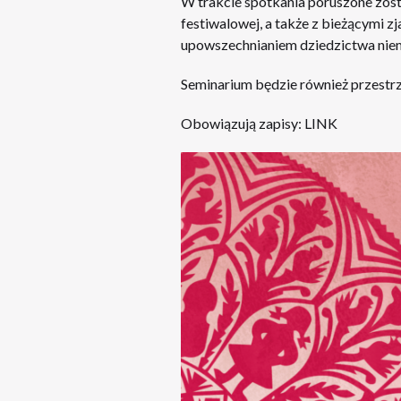
W trakcie spotkania poruszone zosta
festiwalowej, a także z bieżącymi zj
upowszechnianiem dziedzictwa niem
Seminarium będzie również przest
Obowiązują zapisy:
LINK