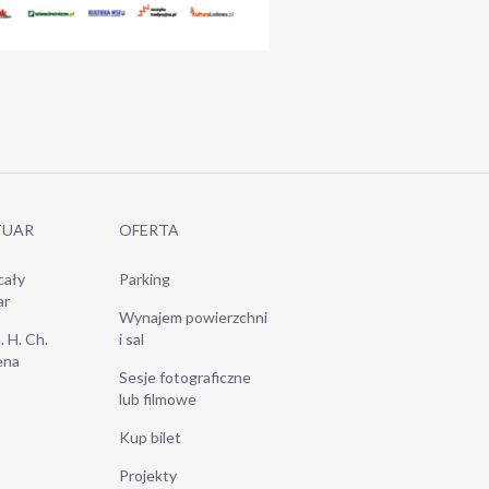
TUAR
OFERTA
cały
Parking
ar
Wynajem powierzchni
. H. Ch.
i sal
ena
Sesje fotograficzne
lub filmowe
Kup bilet
Projekty