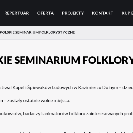
REPERTUAR
OFERTA
PROJEKTY
KONTAKT
KUP 
OLSKIE SEMINARIUM FOLKLORYSTYCZNE
IE SEMINARIUM FOLKLOR
estiwal Kapel i Śpiewaków Ludowych w Kazimierzu Dolnym – dzied
 – zostały ostatnie wolne miejsca.
aukowców, badaczy i animatorów folkloru zainteresowanych probl