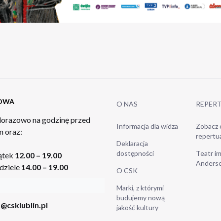
TOWA
O NAS
REPER
orazowo na godzinę przed
Informacja dla widza
Zobacz 
 oraz:
repertu
Deklaracja
dostępności
Teatr im
ątek
12.00 – 19.00
Anders
dziele
14.00 – 19.00
O CSK
Marki, z którymi
budujemy nową
@csklublin.pl
jakość kultury