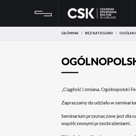
Przejdź
Przejdź
CSK
do
do
menu
treści
GŁÓWNA
BEZ KATEGORII
OGÓLNOP
OGÓLNOPOLSK
„Ciągłość i zmiana. Ogólnopolski F
Zapraszamy do udziału w seminarium
Seminarium przeznaczone jest dla n
współczesnymi przeobrażeniami.