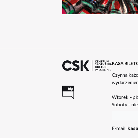
KASA BILE
Czynna każd
wydarzeniem
Wtorek – pi
Soboty – nie
:
E-mail:
kasa