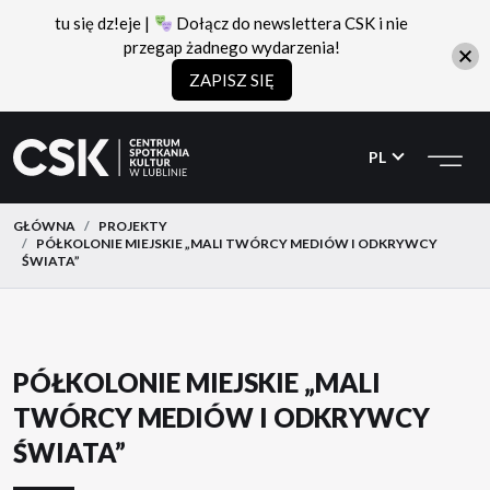
tu się dz!eje |
Dołącz do newslettera CSK i nie
przegap żadnego wydarzenia!
ZAPISZ SIĘ
CSK
Przejdź
Przejdź
do
do
PL
menu
treści
GŁÓWNA
PROJEKTY
PÓŁKOLONIE MIEJSKIE „MALI TWÓRCY MEDIÓW I ODKRYWCY
ŚWIATA”
PÓŁKOLONIE MIEJSKIE „MALI
TWÓRCY MEDIÓW I ODKRYWCY
ŚWIATA”