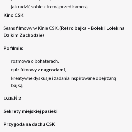
jak radzić sobie z tremą przed kamerą.
Kino CSK
Seans filmowy w Kinie CSK. (
Retro bajka
–
Bolek i Lolek na
Dzikim Zachodzie
)
Po filmie:
rozmowa o bohaterach,
quiz filmowy
z nagrodami
,
kreatywne dyskusje i zadania inspirowane obejrzaną
bajką.
DZIEŃ 2
Sekrety miejskiej pasieki
Przygoda na dachu CSK