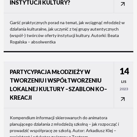
INSTYTUCJI KULTURY?
Garść praktycznych porad na temat, jak wciągnąć młodzież w
działania kulturalne, jak uczynić z tej grupy autentycznych
(współ-) twórców oferty instytucji kultury. Autorki: Beata
Rogalska – absolwentka
14
PARTYCYPACJA MŁODZIEŻY W
TWORZENIU I WSPÓŁTWORZENIU
LIS
LOKALNEJ KULTURY –SZABLON KO–
2023
KREACJI
Kompendium informacji skierowanych do animatora
planującego działania z młodzieżą szkolną – jak rozpocząć i
prowadzić współpracę ze szkołą. Autor: Arkadiusz Klej –
projektant i edukator związany z Teatrem