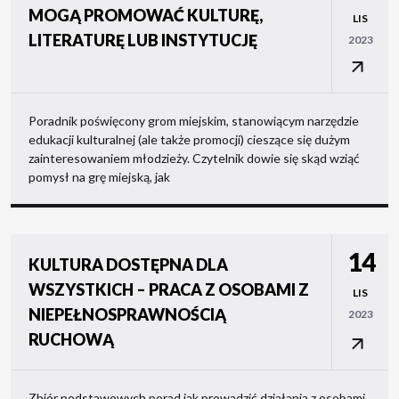
MOGĄ PROMOWAĆ KULTURĘ,
LIS
LITERATURĘ LUB INSTYTUCJĘ
2023
Poradnik poświęcony grom miejskim, stanowiącym narzędzie
edukacji kulturalnej (ale także promocji) cieszące się dużym
zainteresowaniem młodzieży. Czytelnik dowie się skąd wziąć
pomysł na grę miejską, jak
14
KULTURA DOSTĘPNA DLA
WSZYSTKICH – PRACA Z OSOBAMI Z
LIS
NIEPEŁNOSPRAWNOŚCIĄ
2023
RUCHOWĄ
Zbiór podstawowych porad jak prowadzić działania z osobami