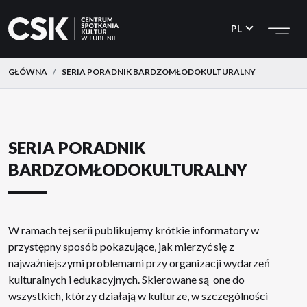
CSK
Przejdź
Przejdź
do
do
PL
menu
treści
GŁÓWNA
SERIA PORADNIK BARDZOMŁODOKULTURALNY
SERIA PORADNIK
BARDZOMŁODOKULTURALNY
W ramach tej serii publikujemy krótkie informatory w
przystępny sposób pokazujące, jak mierzyć się z
najważniejszymi problemami przy organizacji wydarzeń
kulturalnych i edukacyjnych. Skierowane są one do
wszystkich, którzy działają w kulturze, w szczególności