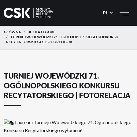
CSK
Przejdź
Przejdź
do
do
PL
menu
treści
GŁÓWNA
BEZ KATEGORII
TURNIEJ WOJEWÓDZKI 71. OGÓLNOPOLSKIEGO KONKURSU
RECYTATORSKIEGO | FOTORELACJA
TURNIEJ WOJEWÓDZKI 71.
OGÓLNOPOLSKIEGO KONKURSU
RECYTATORSKIEGO | FOTORELACJA
Laureaci Turnieju Wojewódzkiego 71. Ogólnopolskiego
Konkursu Recytatorskiego wyłonieni!